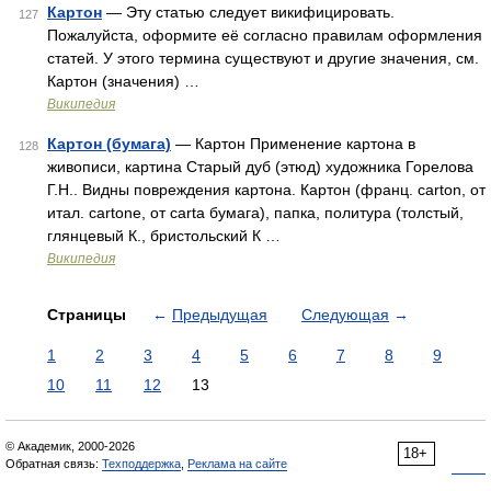
Картон
— Эту статью следует викифицировать.
127
Пожалуйста, оформите её согласно правилам оформления
статей. У этого термина существуют и другие значения, см.
Картон (значения) …
Википедия
Картон (бумага)
— Картон Применение картона в
128
живописи, картина Старый дуб (этюд) художника Горелова
Г.Н.. Видны повреждения картона. Картон (франц. carton, от
итал. cartone, от carta бумага), папка, политура (толстый,
глянцевый К., бристольский К …
Википедия
Страницы
←
Предыдущая
Следующая
→
1
2
3
4
5
6
7
8
9
10
11
12
13
© Академик, 2000-2026
18+
Обратная связь:
Техподдержка
,
Реклама на сайте