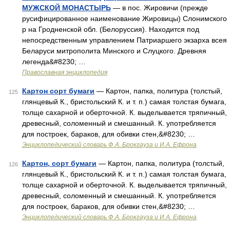
МУЖСКОЙ МОНАСТЫРЬ
— в пос. Жировичи (прежде
русифицированное наименование Жировицы) Слонимского
р на Гродненской обл. (Белоруссия). Находится под
непосредственным управлением Патриаршего экзарха всея
Беларуси митрополита Минского и Слуцкого. Древняя
легенда&#8230; …
Православная энциклопедия
Картон сорт бумаги
— Картон, папка, политура (толстый,
125
глянцевый К., бристольский К. и т. п.) самая толстая бумага,
толще сахарной и оберточной. К. выделывается тряпичный,
древесный, соломенный и смешанный. К. употребляется
для построек, бараков, для обивки стен,&#8230; …
Энциклопедический словарь Ф.А. Брокгауза и И.А. Ефрона
Картон, сорт бумаги
— Картон, папка, политура (толстый,
126
глянцевый К., бристольский К. и т. п.) самая толстая бумага,
толще сахарной и оберточной. К. выделывается тряпичный,
древесный, соломенный и смешанный. К. употребляется
для построек, бараков, для обивки стен,&#8230; …
Энциклопедический словарь Ф.А. Брокгауза и И.А. Ефрона